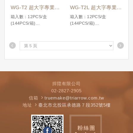
WG-T2 超大字專業用
WG-T2L 超大字專業用
溫度計
溫度計 (加長型)
箱入數：12PCS/盒
箱入數：12PCS/盒
(144PCS/箱)
(144PCS/箱)
國際條碼：
國際條碼：
4710086196097
4710086196080
捍陞有限公司
02-2827-2905
信箱
truemake@triarrow.com.tw
地址
臺北市北投區承德路７段352號5樓