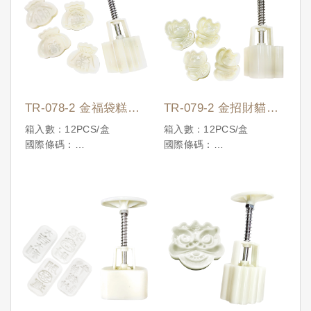
TR-078-2 金福袋糕餅
TR-079-2 金招財貓糕
壓模(一模四花片)
餅壓模(一模四花片)
箱入數：12PCS/盒
箱入數：12PCS/盒
國際條碼：
國際條碼：
4710086197957
4710086197964