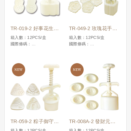
TR-019-2 好事花生月
TR-049-2 玫瑰花手工
餅模
糕餅模 (一模四花片)
箱入數：12PCS/盒
箱入數：12PCS/盒
國際條碼：
國際條碼：
4710086199562
4710086200107
TR-059-2 粽子御守手
TR-008A-2 發財元寶
工糕餅模(一模四花片)
手工糕餅模(一模五花
箱入數：12PCS/盒
箱入數：12PCS/盒