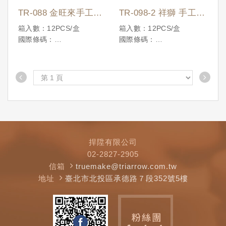
TR-088 金旺來手工糕
TR-098-2 祥獅 手工糕
餅模
餅模
箱入數：12PCS/盒
箱入數：12PCS/盒
國際條碼：
國際條碼：
4710086198442
4710086198657
捍陞有限公司
02-2827-2905
信箱
truemake@triarrow.com.tw
地址
臺北市北投區承德路７段352號5樓