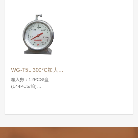
WG-T5L 300°C加大視
窗專業烤箱溫度計
箱入數：12PCS/盒
(144PCS/箱)
國際條碼：
4710086192891