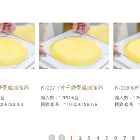
吋千層蛋糕抹面器
K-007 7吋千層蛋糕抹面器
K-006 
/盒
箱入數：12PCS/盒
箱入數：12P
86199883
國際條碼：4710086199876
國際條碼：47
1
2
3
4
5
6
7
8