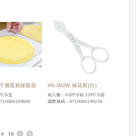
6吋千層蛋糕抹面器
HS-002W 裱花剪(白)
CS/盒
箱入數：432PS/箱 12PCS/袋
10086199869
國際條碼：4710086199234
9
10