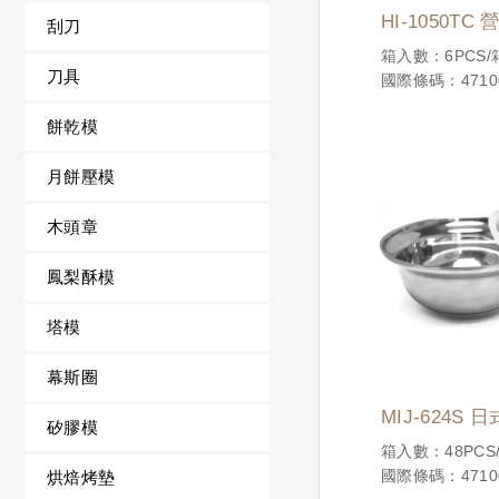
HI-1050T
刮刀
10 KG
箱入數：6PCS/
刀具
國際條碼：47100
餅乾模
月餅壓模
木頭章
鳳梨酥模
塔模
幕斯圈
MIJ-624S
矽膠模
層隔熱)
箱入數：48PCS
國際條碼：47100
烘焙烤墊