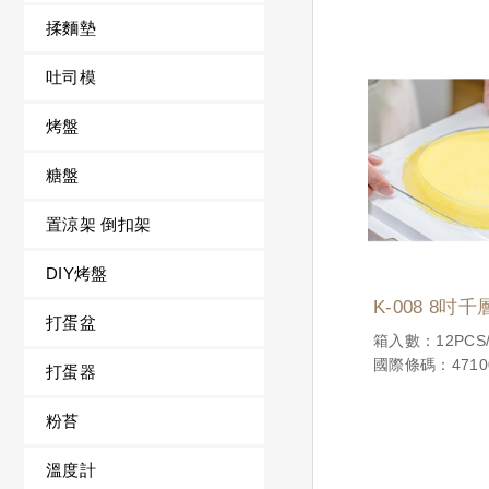
揉麵墊
吐司模
烤盤
糖盤
置涼架 倒扣架
DIY烤盤
K-008 8
打蛋盆
箱入數：12PCS
國際條碼：47100
打蛋器
粉苔
溫度計