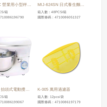
5TC 營業用小型秤 1
MIJ-624SN 日式養生麵碗
(雙層隔熱)
S/箱
箱入數：48PCS/箱
10086196790
國際條碼：4710086051327
0W 抬頭式電動攪拌
K-005 萬用過濾器
S/箱
箱入數: 12pcs/袋
10086199067
國際條碼：4710086197179