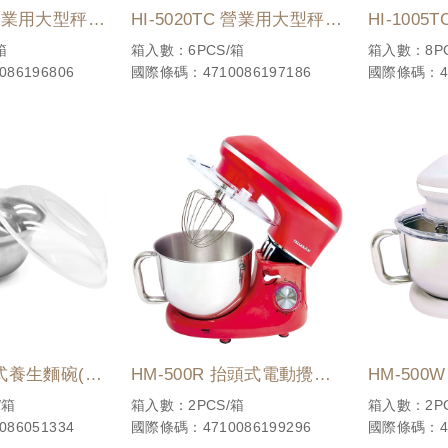
C 營業用大型秤
HI-5020TC 營業用大型秤 5
HI-100
KG
KG
箱
箱入數：6PCS/箱
箱入數：8PC
86196806
國際條碼：4710086197186
國際條碼：47
 日式養生麵碗(雙
HM-500R 抬頭式電動攪拌
HM-50
機
機
/箱
箱入數：2PCS/箱
箱入數：2PC
86051334
國際條碼：4710086199296
國際條碼：47