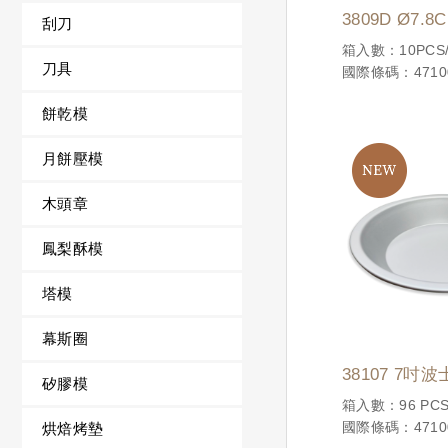
3809D Ø7
刮刀
箱入數：10PCS
刀具
國際條碼：47100
餅乾模
月餅壓模
木頭章
鳳梨酥模
塔模
幕斯圈
38107 7吋
矽膠模
(加深型)西
箱入數：96 PCS
國際條碼：47100
烘焙烤墊
模