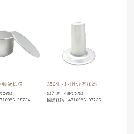
吋活動蛋糕模
3504H-1 4吋煙囪加高
CS/箱
箱入數：48PCS/箱
10086195724
國際條碼：4710086197735