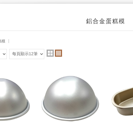
鋁合金蛋糕模
糕模