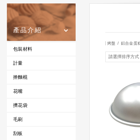
產品介紹
烤盤
鋁合金蛋
包裝材料
計量
擀麵棍
花嘴
擠花袋
毛刷
刮板