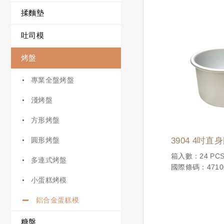
揉麵墊
吐司模
烤盤
專業全盤烤盤
淺烤盤
方形烤盤
圓形烤盤
3904 4吋
箱入數：24 PCS
多連式烤盤
國際條碼：47100
小蛋糕烤模
鋁合金蛋糕模
糖盤