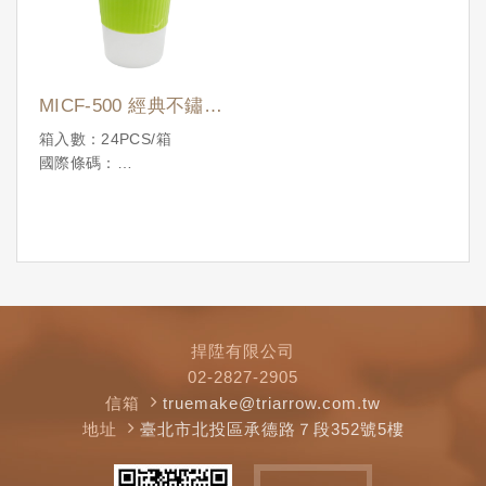
MICF-500 經典不鏽鋼
環保杯 (綠)
箱入數：24PCS/箱
國際條碼：
4710086310875
捍陞有限公司
02-2827-2905
信箱
truemake@triarrow.com.tw
地址
臺北市北投區承德路７段352號5樓