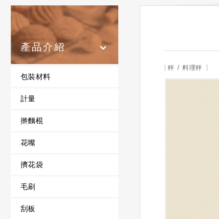
產品介紹
秤
料理秤
包裝材料
計量
擀麵棍
花嘴
擠花袋
毛刷
刮板