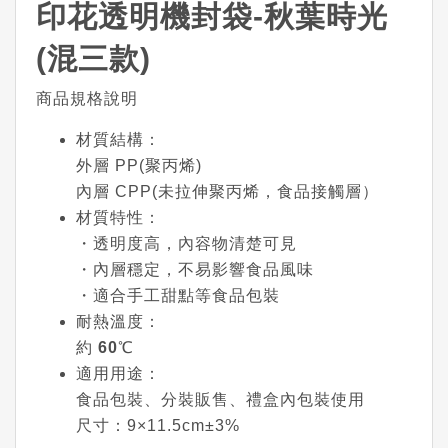
印花透明機封袋-秋葉時光
(混三款)
商品規格說明
材質結構
：
外層 PP(聚丙烯)
內層 CPP(未拉伸聚丙烯，食品接觸層）
材質特性
：
・透明度高，內容物清楚可見
・內層穩定，不易影響食品風味
・適合手工甜點等食品包裝
耐熱溫度
：
約
60℃
適用用途
：
食品包裝、分裝販售、禮盒內包裝使用
尺寸
：9×11.5cm±3%