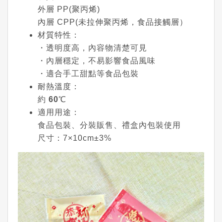
外層 PP(聚丙烯)
內層 CPP(未拉伸聚丙烯，食品接觸層）
材質特性
：
・透明度高，內容物清楚可見
・內層穩定，不易影響食品風味
・適合手工甜點等食品包裝
耐熱溫度
：
約
60℃
適用用途
：
食品包裝、分裝販售、禮盒內包裝使用
尺寸
：7×10cm±3%