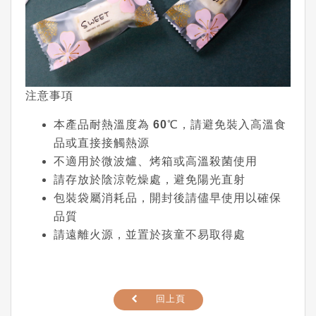
注意事項
本產品耐熱溫度為
60℃
，請避免裝入高溫食
品或直接接觸熱源
不適用於微波爐、烤箱或高溫殺菌使用
請存放於陰涼乾燥處，避免陽光直射
包裝袋屬消耗品，開封後請儘早使用以確保
品質
請遠離火源，並置於孩童不易取得處
回上頁