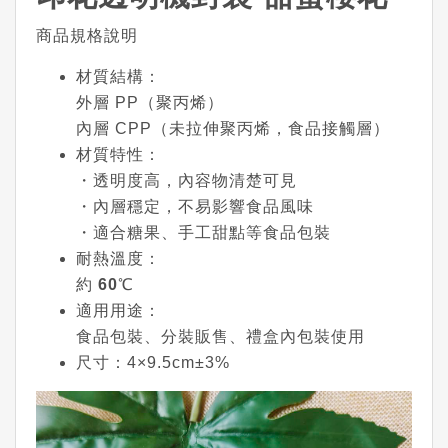
商品規格說明
材質結構
：
外層 PP（聚丙烯）
內層 CPP（未拉伸聚丙烯，食品接觸層）
材質特性
：
・透明度高，內容物清楚可見
・內層穩定，不易影響食品風味
・適合糖果、手工甜點等食品包裝
耐熱溫度
：
約
60℃
適用用途
：
食品包裝、分裝販售、禮盒內包裝使用
尺寸
：4×9.5cm±3%