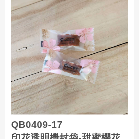
QB0409-17
印花透明機封袋-甜蜜櫻花