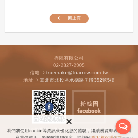
回上頁
捍陞有限公司
02-2827-2905
信箱
truemake@triarrow.com.tw
地址
臺北市北投區承德路７段352號5樓
×
Copyright © 捍陞有限公司 All Rights Reserved.
網頁設計 : 多米諾
我們將使用cookie等資訊來優化您的體驗，繼續瀏覽即表示您同
意我們使用。欲瞭解詳細內容，請詳閱
隱私權保護政策