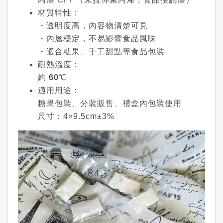
材質特性
：
・透明度高，內容物清楚可見
・內層穩定，不易影響食品風味
・適合糖果、手工甜點等食品包裝
耐熱溫度
：
約
60℃
適用用途
：
糖果包裝、分裝販售、禮盒內包裝使用
尺寸
：4×9.5cm±3%