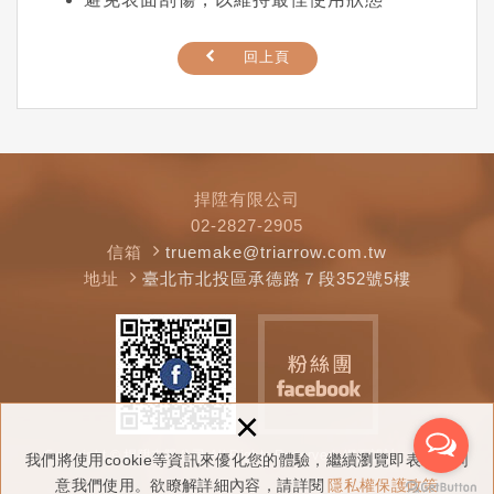
回上頁
捍陞有限公司
02-2827-2905
信箱
truemake@triarrow.com.tw
地址
臺北市北投區承德路７段352號5樓
×
Copyright © 捍陞有限公司 All Rights Reserved.
網頁設計 : 多米諾
我們將使用cookie等資訊來優化您的體驗，繼續瀏覽即表示您同
意我們使用。欲瞭解詳細內容，請詳閱
隱私權保護政策