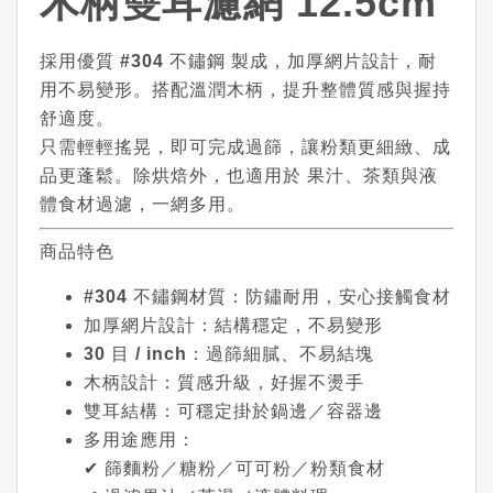
木柄雙耳濾網 12.5cm
採用優質
#304 不鏽鋼
製成，加厚網片設計，耐
用不易變形。搭配溫潤木柄，提升整體質感與握持
舒適度。
只需輕輕搖晃，即可完成過篩，讓粉類更細緻、成
品更蓬鬆。除烘焙外，也適用於
果汁、茶類與液
體食材過濾
，一網多用。
商品特色
#304 不鏽鋼材質
：防鏽耐用，安心接觸食材
加厚網片設計
：結構穩定，不易變形
30 目 / inch
：過篩細膩、不易結塊
木柄設計
：質感升級，好握不燙手
雙耳結構
：可穩定掛於鍋邊／容器邊
多用途應用
：
✔ 篩麵粉／糖粉／可可粉／粉類食材